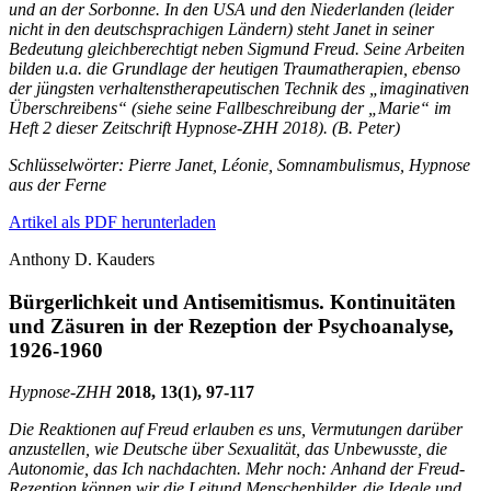
und an der Sorbonne. In den USA und den Niederlanden (leider
nicht in den deutschsprachigen Ländern) steht Janet in seiner
Bedeutung gleichberechtigt neben Sigmund Freud. Seine Arbeiten
bilden u.a. die Grundlage der heutigen Traumatherapien, ebenso
der jüngsten verhaltenstherapeutischen Technik des „imaginativen
Überschreibens“ (siehe seine Fallbeschreibung der „Marie“ im
Heft 2 dieser Zeitschrift Hypnose-ZHH 2018). (B. Peter)
Schlüsselwörter: Pierre Janet, Léonie, Somnambulismus, Hypnose
aus der Ferne
Artikel als PDF herunterladen
Anthony D. Kauders
Bürgerlichkeit und Antisemitismus. Kontinuitäten
und Zäsuren in der Rezeption der Psychoanalyse,
1926-1960
Hypnose-
ZHH
2018, 13(1), 97-117
Die Reaktionen auf Freud erlauben es uns, Vermutungen darüber
anzustellen, wie Deutsche über Sexualität, das Unbewusste, die
Autonomie, das Ich nachdachten. Mehr noch: Anhand der Freud-
Rezeption können wir die Leitund Menschenbilder, die Ideale und