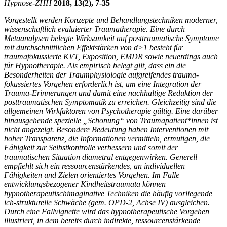
Hypnose-
ZHH
2018, 13(2), 7-35
Vorgestellt werden Konzepte und Behandlungstechniken moderner,
wissenschaftlich evaluierter Traumatherapie. Eine durch
Metaanalysen belegte Wirksamkeit auf posttraumatische Symptome
mit durchschnittlichen Effektstärken von d>1 besteht für
traumafokussierte KVT, Exposition, EMDR sowie neuerdings auch
für Hypnotherapie. Als empirisch belegt gilt, dass ein die
Besonderheiten der Traumphysiologie aufgreifendes trauma-
fokussiertes Vorgehen erforderlich ist, um eine Integration der
Trauma-Erinnerungen und damit eine nachhaltige Reduktion der
posttraumatischen Symptomatik zu erreichen. Gleichzeitig sind die
allgemeinen Wirkfaktoren von Psychotherapie gültig. Eine darüber
hinausgehende spezielle „Schonung“ von Traumapatient*innen ist
nicht angezeigt. Besondere Bedeutung haben Interventionen mit
hoher Transparenz, die Informationen vermitteln, ermutigen, die
Fähigkeit zur Selbstkontrolle verbessern und somit der
traumatischen Situation diametral entgegenwirken. Generell
empfiehlt sich ein ressourcenstärkendes, an individuellen
Fähigkeiten und Zielen orientiertes Vorgehen. Im Falle
entwicklungsbezogener Kindheitstraumata können
hypnotherapeutischimaginative Techniken die häufig vorliegende
ich-strukturelle Schwäche (gem. OPD-2, Achse IV) ausgleichen.
Durch eine Fallvignette wird das hypnotherapeutische Vorgehen
illustriert, in dem bereits durch indirekte, ressourcenstärkende