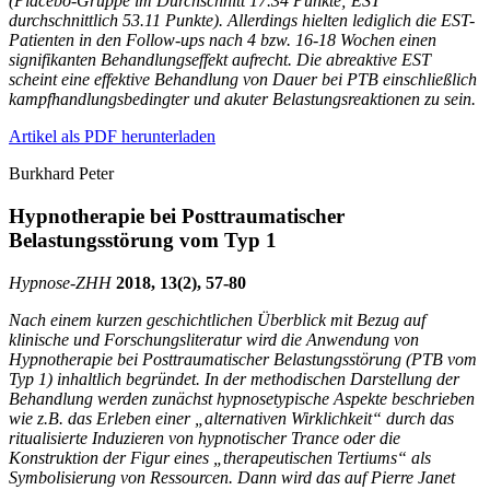
(Placebo-Gruppe im Durchschnitt 17.34 Punkte; EST
durchschnittlich 53.11 Punkte). Allerdings hielten lediglich die EST-
Patienten in den Follow-ups nach 4 bzw. 16-18 Wochen einen
signifikanten Behandlungseffekt aufrecht. Die abreaktive EST
scheint eine effektive Behandlung von Dauer bei PTB einschließlich
kampfhandlungsbedingter und akuter Belastungsreaktionen zu sein.
Artikel als PDF herunterladen
Burkhard Peter
Hypnotherapie bei Posttraumatischer
Belastungsstörung vom Typ 1
Hypnose-
ZHH
2018, 13(2), 57-80
Nach einem kurzen geschichtlichen Überblick mit Bezug auf
klinische und Forschungsliteratur wird die Anwendung von
Hypnotherapie bei Posttraumatischer Belastungsstörung (PTB vom
Typ 1) inhaltlich begründet. In der methodischen Darstellung der
Behandlung werden zunächst hypnosetypische Aspekte beschrieben
wie z.B. das Erleben einer „alternativen Wirklichkeit“ durch das
ritualisierte Induzieren von hypnotischer Trance oder die
Konstruktion der Figur eines „therapeutischen Tertiums“ als
Symbolisierung von Ressourcen. Dann wird das auf Pierre Janet