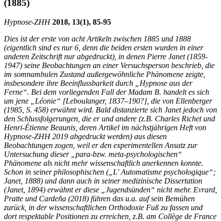
(1885)
Hypnose-
ZHH
2018, 13(1), 85-95
Dies ist der erste von acht Artikeln zwischen 1885 und 1888
(eigentlich sind es nur 6, denn die beiden ersten wurden in einer
anderen Zeitschrift nur abgedruckt), in denen Pierre Janet (1859-
1947) seine Beobachtungen an einer Versuchsperson beschrieb, die
im somnambulen Zustand außergewöhnliche Phänomene zeigte,
insbesondere ihre Beeinflussbarkeit durch „Hypnose aus der
Ferne“. Bei dem vorliegenden Fall der Madam B. handelt es sich
um jene „Léonie“ [Leboulanger, 1837–190?], die von Ellenberger
(1985, S. 458) erwähnt wird. Bald distanzierte sich Janet jedoch von
den Schlussfolgerungen, die er und andere (z.B. Charles Richet und
Henri-Étienne Beaunis, deren Artikel im nächstjährigen Heft von
Hypnose-ZHH 2019 abgedruckt werden) aus diesen
Beobachtungen zogen, weil er den experimentellen Ansatz zur
Untersuchung dieser „para-bzw. meta-psychologischen“
Phänomene als nicht mehr wissenschaftlich anerkennen konnte.
Schon in seiner philosophischen („L' Automatisme psychologique“;
Janet, 1888) und dann auch in seiner medizinische Dissertation
(Janet, 1894) erwähnt er diese „Jugendsünden“ nicht mehr. Evrard,
Pratte und Cardeña (2018) führen das u.a. auf sein Bemühen
zurück, in der wissenschaftlichen Orthodoxie Fuß zu fassen und
dort respektable Positionen zu erreichen, z.B. am Collège de France