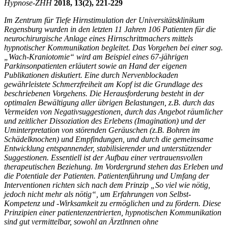
Hypnose-
ZHH
2018, 13(2), 221-229
Im Zentrum für Tiefe Hirnstimulation der Universitätsklinikum
Regensburg wurden in den letzten 11 Jahren 106 Patienten für die
neurochirurgische Anlage eines Hirnschrittmachers mittels
hypnotischer Kommunikation begleitet. Das Vorgehen bei einer sog.
„Wach-Kraniotomie“ wird am Beispiel eines 67-jährigen
Parkinsonpatienten erläutert sowie an Hand der eigenen
Publikationen diskutiert. Eine durch Nervenblockaden
gewährleistete Schmerzfreiheit am Kopf ist die Grundlage des
beschriebenen Vorgehens. Die Herausforderung besteht in der
optimalen Bewältigung aller übrigen Belastungen, z.B. durch das
Vermeiden von Negativsuggestionen, durch das Angebot räumlicher
und zeitlicher Dissoziation des Erlebens (Imagination) und der
Uminterpretation von störenden Geräuschen (z.B. Bohren im
Schädelknochen) und Empfindungen, und durch die gemeinsame
Entwicklung entspannender, stabilisierender und unterstützender
Suggestionen. Essentiell ist der Aufbau einer vertrauensvollen
therapeutischen Beziehung. Im Vordergrund stehen das Erleben und
die Potentiale der Patienten. Patientenführung und Umfang der
Interventionen richten sich nach dem Prinzip „So viel wie nötig,
jedoch nicht mehr als nötig“, um Erfahrungen von Selbst-
Kompetenz und -Wirksamkeit zu ermöglichen und zu fördern. Diese
Prinzipien einer patientenzentrierten, hypnotischen Kommunikation
sind gut vermittelbar, sowohl an ÄrztInnen ohne