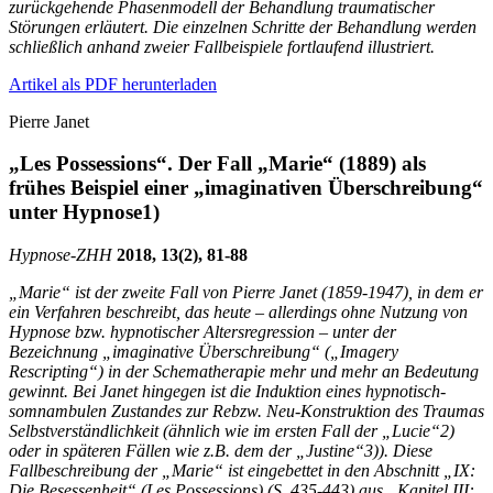
zurückgehende Phasenmodell der Behandlung traumatischer
Störungen erläutert. Die einzelnen Schritte der Behandlung werden
schließlich anhand zweier Fallbeispiele fortlaufend illustriert.
Artikel als PDF herunterladen
Pierre Janet
„Les Possessions“. Der Fall „Marie“ (1889) als
frühes Beispiel einer „imaginativen Überschreibung“
unter Hypnose
1)
Hypnose-
ZHH
2018, 13(2), 81-88
„Marie“ ist der zweite Fall von Pierre Janet (1859-1947), in dem er
ein Verfahren beschreibt, das heute – allerdings ohne Nutzung von
Hypnose bzw. hypnotischer Altersregression – unter der
Bezeichnung „imaginative Überschreibung“ („Imagery
Rescripting“) in der Schematherapie mehr und mehr an Bedeutung
gewinnt. Bei Janet hingegen ist die Induktion eines hypnotisch-
somnambulen Zustandes zur Rebzw. Neu-Konstruktion des Traumas
Selbstverständlichkeit (ähnlich wie im ersten Fall der „Lucie“
2)
oder in späteren Fällen wie z.B. dem der „Justine“
3)
). Diese
Fallbeschreibung der „Marie“ ist eingebettet in den Abschnitt „IX:
Die Besessenheit“ (Les Possessions) (S. 435-443) aus „Kapitel III: