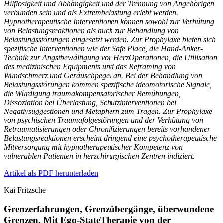
Hilflosigkeit und Abhängigkeit und der Trennung von Angehörigen
verbunden sein und als Extrembelastung erlebt werden.
Hypnotherapeutische Interventionen können sowohl zur Verhütung
von Belastungsreaktionen als auch zur Behandlung von
Belastungsstörungen eingesetzt werden. Zur Prophylaxe bieten sich
spezifische Interventionen wie der Safe Place, die Hand-Anker-
Technik zur Angstbewältigung vor HerzOperationen, die Utilisation
des medizinischen Equipments und das Reframing von
Wundschmerz und Geräuschpegel an. Bei der Behandlung von
Belastungsstörungen kommen spezifische ideomotorische Signale,
die Würdigung traumakompensatorischer Bemühungen,
Dissoziation bei Überlastung, Schutzinterventionen bei
Negativsuggestionen und Metaphern zum Tragen. Zur Prophylaxe
von psychischen Traumafolgestörungen und der Verhütung von
Retraumatisierungen oder Chronifizierungen bereits vorhandener
Belastungsreaktionen erscheint dringend eine psychotherapeutische
Mitversorgung mit hypnotherapeutischer Kompetenz von
vulnerablen Patienten in herzchirurgischen Zentren indiziert.
Artikel als PDF herunterladen
Kai Fritzsche
Grenzerfahrungen, Grenzübergänge, überwundene
Grenzen. Mit Ego-StateTherapie von der