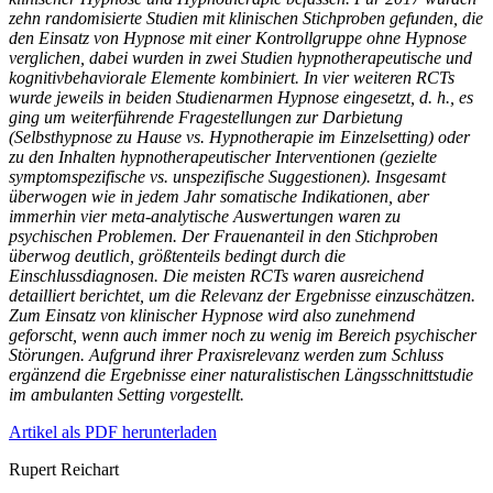
zehn randomisierte Studien mit klinischen Stichproben gefunden, die
den Einsatz von Hypnose mit einer Kontrollgruppe ohne Hypnose
verglichen, dabei wurden in zwei Studien hypnotherapeutische und
kognitivbehaviorale Elemente kombiniert. In vier weiteren RCTs
wurde jeweils in beiden Studienarmen Hypnose eingesetzt, d. h., es
ging um weiterführende Fragestellungen zur Darbietung
(Selbsthypnose zu Hause vs. Hypnotherapie im Einzelsetting) oder
zu den Inhalten hypnotherapeutischer Interventionen (gezielte
symptomspezifische vs. unspezifische Suggestionen). Insgesamt
überwogen wie in jedem Jahr somatische Indikationen, aber
immerhin vier meta-analytische Auswertungen waren zu
psychischen Problemen. Der Frauenanteil in den Stichproben
überwog deutlich, größtenteils bedingt durch die
Einschlussdiagnosen. Die meisten RCTs waren ausreichend
detailliert berichtet, um die Relevanz der Ergebnisse einzuschätzen.
Zum Einsatz von klinischer Hypnose wird also zunehmend
geforscht, wenn auch immer noch zu wenig im Bereich psychischer
Störungen. Aufgrund ihrer Praxisrelevanz werden zum Schluss
ergänzend die Ergebnisse einer naturalistischen Längsschnittstudie
im ambulanten Setting vorgestellt.
Artikel als PDF herunterladen
Rupert Reichart