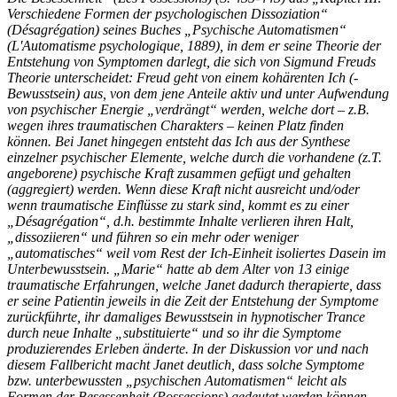
Verschiedene Formen der psychologischen Dissoziation“
(Désagrégation) seines Buches „Psychische Automatismen“
(L'Automatisme psychologique, 1889), in dem er seine Theorie der
Entstehung von Symptomen darlegt, die sich von Sigmund Freuds
Theorie unterscheidet: Freud geht von einem kohärenten Ich (-
Bewusstsein) aus, von dem jene Anteile aktiv und unter Aufwendung
von psychischer Energie „verdrängt“ werden, welche dort – z.B.
wegen ihres traumatischen Charakters – keinen Platz finden
können. Bei Janet hingegen entsteht das Ich aus der Synthese
einzelner psychischer Elemente, welche durch die vorhandene (z.T.
angeborene) psychische Kraft zusammen gefügt und gehalten
(aggregiert) werden. Wenn diese Kraft nicht ausreicht und/oder
wenn traumatische Einflüsse zu stark sind, kommt es zu einer
„Désagrégation“, d.h. bestimmte Inhalte verlieren ihren Halt,
„dissoziieren“ und führen so ein mehr oder weniger
„automatisches“ weil vom Rest der Ich-Einheit isoliertes Dasein im
Unterbewusstsein. „Marie“ hatte ab dem Alter von 13 einige
traumatische Erfahrungen, welche Janet dadurch therapierte, dass
er seine Patientin jeweils in die Zeit der Entstehung der Symptome
zurückführte, ihr damaliges Bewusstsein in hypnotischer Trance
durch neue Inhalte „substituierte“ und so ihr die Symptome
produzierendes Erleben änderte. In der Diskussion vor und nach
diesem Fallbericht macht Janet deutlich, dass solche Symptome
bzw. unterbewussten „psychischen Automatismen“ leicht als
Formen der Besessenheit (Possessions) gedeutet werden können.