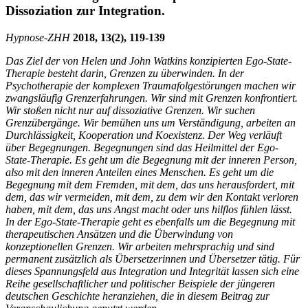
Dissoziation zur Integration.
Hypnose-
ZHH
2018, 13(2), 119-139
Das Ziel der von Helen und John Watkins konzipierten Ego-State-
Therapie besteht darin, Grenzen zu überwinden. In der
Psychotherapie der komplexen Traumafolgestörungen machen wir
zwangsläufig Grenzerfahrungen. Wir sind mit Grenzen konfrontiert.
Wir stoßen nicht nur auf dissoziative Grenzen. Wir suchen
Grenzübergänge. Wir bemühen uns um Verständigung, arbeiten an
Durchlässigkeit, Kooperation und Koexistenz. Der Weg verläuft
über Begegnungen. Begegnungen sind das Heilmittel der Ego-
State-Therapie. Es geht um die Begegnung mit der inneren Person,
also mit den inneren Anteilen eines Menschen. Es geht um die
Begegnung mit dem Fremden, mit dem, das uns herausfordert, mit
dem, das wir vermeiden, mit dem, zu dem wir den Kontakt verloren
haben, mit dem, das uns Angst macht oder uns hilflos fühlen lässt.
In der Ego-State-Therapie geht es ebenfalls um die Begegnung mit
therapeutischen Ansätzen und die Überwindung von
konzeptionellen Grenzen. Wir arbeiten mehrsprachig und sind
permanent zusätzlich als Übersetzerinnen und Übersetzer tätig. Für
dieses Spannungsfeld aus Integration und Integrität lassen sich eine
Reihe gesellschaftlicher und politischer Beispiele der jüngeren
deutschen Geschichte heranziehen, die in diesem Beitrag zur