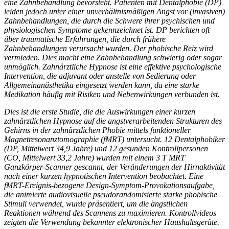
eine Zahnbehandlung bevorsteht. Patienten mit Dentalphobie (DP)
leiden jedoch unter einer unverhältnismäßigen Angst vor (invasiven)
Zahnbehandlungen, die durch die Schwere ihrer psychischen und
physiologischen Symptome gekennzeichnet ist. DP berichten oft
über traumatische Erfahrungen, die durch frühere
Zahnbehandlungen verursacht wurden. Der phobische Reiz wird
vermieden. Dies macht eine Zahnbehandlung schwierig oder sogar
unmöglich. Zahnärztliche Hypnose ist eine effektive psychologische
Intervention, die adjuvant oder anstelle von Sedierung oder
Allgemeinanästhetika eingesetzt werden kann, da eine starke
Medikation häufig mit Risiken und Nebenwirkungen verbunden ist.
Dies ist die erste Studie, die die Auswirkungen einer kurzen
zahnärztlichen Hypnose auf die angstverarbeitenden Strukturen des
Gehirns in der zahnärztlichen Phobie mittels funktioneller
Magnetresonanztomographie (fMRT) untersucht. 12 Dentalphobiker
(DP, Mittelwert 34,9 Jahre) und 12 gesunden Kontrollpersonen
(CO, Mittelwert 33,2 Jahre) wurden mit einem 3 T MRT
Ganzkörper-Scanner gescannt, der Veränderungen der Hirnaktivität
nach einer kurzen hypnotischen Intervention beobachtet. Eine
fMRT-Ereignis-bezogene Design-Symptom-Provokationsaufgabe,
die animierte audiovisuelle pseudorandomisierte starke phobische
Stimuli verwendet, wurde präsentiert, um die ängstlichen
Reaktionen während des Scannens zu maximieren. Kontrollvideos
zeigten die Verwendung bekannter elektronischer Haushaltsgeräte.