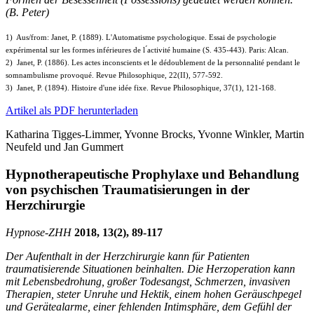
(B. Peter)
1)
Aus/from: Janet, P. (1889). L'Automatisme psychologique. Essai de psychologie
expérimental sur les formes inférieures de l ́activité humaine (S. 435-443). Paris: Alcan.
2)
Janet, P. (1886). Les actes inconscients et le dédoublement de la personnalité pendant le
somnambulisme provoqué. Revue Philosophique, 22(II), 577-592.
3)
Janet, P. (1894). Histoire d'une idée fixe. Revue Philosophique, 37(1), 121-168.
Artikel als PDF herunterladen
Katharina Tigges-Limmer, Yvonne Brocks, Yvonne Winkler, Martin
Neufeld und Jan Gummert
Hypnotherapeutische Prophylaxe und Behandlung
von psychischen Traumatisierungen in der
Herzchirurgie
Hypnose-
ZHH
2018, 13(2), 89-117
Der Aufenthalt in der Herzchirurgie kann für Patienten
traumatisierende Situationen beinhalten. Die Herzoperation kann
mit Lebensbedrohung, großer Todesangst, Schmerzen, invasiven
Therapien, steter Unruhe und Hektik, einem hohen Geräuschpegel
und Gerätealarme, einer fehlenden Intimsphäre, dem Gefühl der